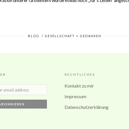
eration unserer Großeltern wurde etwas noch „für's Leben“ angesch
BLOG
/
GESELLSCHAFT + GEDANKEN
ER
RECHTLICHES
Kontakt zu mir
Impressum
Datenschutzerklärung