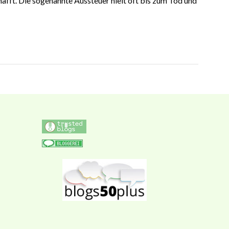
afft. Die sogenannte Aussteuer hielt oft bis zum Tod und