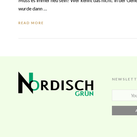
Muss es immer neu sein? Wer kennt das nicht: in der Gen
wurde dann …
READ MORE
NEWSLETT