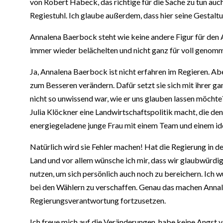
von Robert Habeck, das richtige für die Sache zu tun auch
Regiestuhl. Ich glaube außerdem, dass hier seine Gestaltu
Annalena Baerbock steht wie keine andere Figur für den 
immer wieder belächelten und nicht ganz für voll genomm
Ja, Annalena Baerbock ist nicht erfahren im Regieren. Abe
zum Besseren verändern. Dafür setzt sie sich mit ihrer ga
nicht so unwissend war, wie er uns glauben lassen möchte
Julia Klöckner eine Landwirtschaftspolitik macht, die de
energiegeladene junge Frau mit einem Team und einem id
Natürlich wird sie Fehler machen! Hat die Regierung in d
Land und vor allem wünsche ich mir, dass wir glaubwürdig
nutzen, um sich persönlich auch noch zu bereichern. Ic
bei den Wählern zu verschaffen. Genau das machen Annale
Regierungsverantwortung fortzusetzen.
Ich freue mich auf die Veränderungen, habe keine Angst 