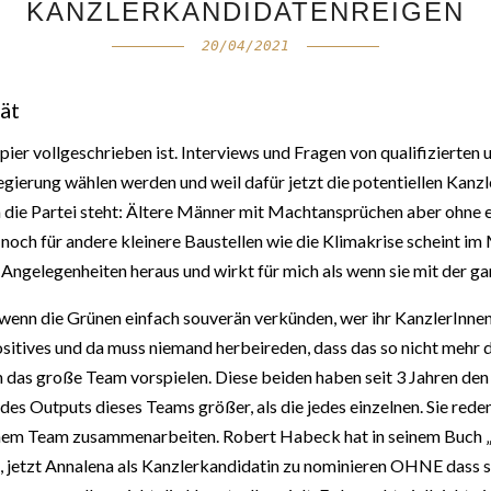
KANZLERKANDIDATENREIGEN
20/04/2021
ät
ier vollgeschrieben ist. Interviews und Fragen von qualifizierten u
e Regierung wählen werden und weil dafür jetzt die potentiellen K
 die Partei steht: Ältere Männer mit Machtansprüchen aber ohne e
noch für andere kleinere Baustellen wie die Klimakrise scheint im
 Angelegenheiten heraus und wirkt für mich als wenn sie mit der g
wenn die Grünen einfach souverän verkünden, wer ihr KanzlerInnen Ka
ositives und da muss niemand herbeireden, dass das so nicht mehr 
as große Team vorspielen. Diese beiden haben seit 3 Jahren den 
es Outputs dieses Teams größer, als die jedes einzelnen. Sie reden 
 einem Team zusammenarbeiten. Robert Habeck hat in seinem Buch „
h, jetzt Annalena als Kanzlerkandidatin zu nominieren OHNE dass s