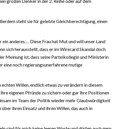
einen großen Denker in der 2. Reihe oder auf dem
ßerdem steht sie für gelebte Gleichberechtigung, einen
r ein anderes…. Diese Frau hat Mut und will unser Land
enn sich herausstellt, dass er im Wirecard Skandal doch
r Meinung ist, dass seine Parteikollegin und Ministerin
ber eine noch regierungsunerfahrene mutige
 echten Willen, endlich etwas zu verändern in diesem
ihre eigenen Pfründe zu sichern oder gar ihre Positionen
meinsam im Team der Politik wieder mehr Glaubwürdigkeit
ber ihren Einsatz und ihren Willen, das auch in
ln sind für mich keine leeren Worte und dürfen auch gern