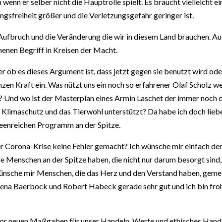
 wenn er selber nicht die Hauptrolle spielt. Es braucht vielleicht 
ngsfreiheit größer und die Verletzungsgefahr geringer ist.
Aufbruch und die Veränderung die wir in diesem Land brauchen. Au
enen Begriff in Kreisen der Macht.
r ob es dieses Argument ist, dass jetzt gegen sie benutzt wird ode
nzen Kraft ein. Was nützt uns ein noch so erfahrener Olaf Scholz w
? Und wo ist der Masterplan eines Armin Laschet der immer noch de
n Klimaschutz und das Tierwohl unterstützt? Da habe ich doch lie
eenreichen Programm an der Spitze.
er Corona-Krise keine Fehler gemacht? Ich wünsche mir einfach den
e Menschen an der Spitze haben, die nicht nur darum besorgt sind, 
h wünsche mir Menschen, die das Herz und den Verstand haben, ge
na Baerbock und Robert Habeck gerade sehr gut und ich bin froh ü
vor neuen Maßgaben für unser Handeln. Werte und ethisches Hande