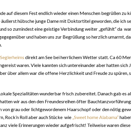
de auf diesem Fest endlich wieder einen Menschen begrüßen zu könne
e äußerst hübsche junge Dame mit Doktortitel geworden, die ich se
d so zumindest eine geistige Verbindung weiter „gefühlt“ da war
s gegegenüber und haben uns zur Begrüßung so herzlich umarmt, das
.
 Seglerheims
direkt am See bei herrlichem Wetter statt. Ca 60 Men
gereist waren. Viele kannten sich untereinander aber hatten sich 
r über allem war die offene Herzlichkeit und Freude zu spüren, sic
okale Spezialitäten wunderbar frisch zubereitet. Danach gab es a
 hatten wir aus den den Freundesreihen öfter Bauchtanzvorführu
von grau oder lichtgewordenem Haarschopf oder den nötig geword
rn, Rock’n Roll aber auch Stücke wie
„Sweet home Alabama“
haben
nz viele Erinnerungen wieder aufgefrischt! Teilweise waren diese 