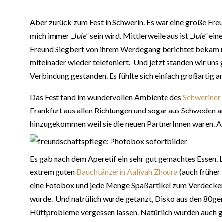
Aber zurück zum Fest in Schwerin. Es war eine große Freu
mich immer
„Jule“
sein wird. Mittlerweile aus ist
„Jule“
ein
Freund Siegbert von ihrem Werdegang berichtet bekam un
miteinader wieder telefoniert. Und jetzt standen wir un
Verbindung gestanden. Es fühlte sich einfach großartig an
Das Fest fand im wundervollen Ambiente des
Schweriner
Frankfurt aus allen Richtungen und sogar aus Schweden an
hinzugekommen weil sie die neuen PartnerInnen waren. Abe
Es gab nach dem Aperetif ein sehr gut gemachtes Essen. L
extrem guten
Bauchtänzerin Aaliyah Zhoura
(auch früher
eine Fotobox und jede Menge Spaßartikel zum Verdecken 
wurde. Und natrülich wurde getanzt, Disko aus den 80ge
Hüftprobleme vergessen lassen. Natürlich wurden auch ga