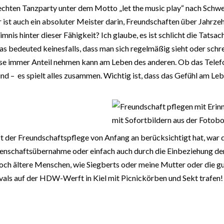
chten Tanzparty unter dem Motto „let the music play“ nach Schwerin
r ist auch ein absoluter Meister darin, Freundschaften über Jahrzeh
mnis hinter dieser Fähigkeit? Ich glaube, es ist schlicht die Tatsa
s bedeuted keinesfalls, dass man sich regelmäßig sieht oder schr
e immer Anteil nehmen kann am Leben des anderen. Ob das Telefo
 – es spielt alles zusammen. Wichtig ist, dass das Gefühl am Leben
mit Sofortbildern aus der Fotobo
ft der Freundschaftspflege von Anfang an berücksichtigt hat, war 
enschaftsübernahme oder einfach auch durch die Einbeziehung der 
och ältere Menschen, wie Siegberts oder meine Mutter oder die gut
vals auf der HDW-Werft in Kiel mit Picnickörben und Sekt trafen