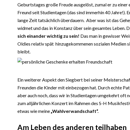
Geburtstages große Freude ausgelöst, zumal er zu einer e
Freund seit Studientagen (das sind immerhin 40 Jahre!). E
lange Zeit tatsächlich überdauern. Aber was ist das Gehei
widmet und das in Konstanz über sein gesamtes Leben. Da
sich einander wichtig zu sein!
Das man in gewisser Weis
Oldies relativ spät hinzugekommenen sozialen Medien sind
bleibt.
Ein weiterer Aspekt den Siegbert bei seiner Meisterscha
Freunden die Kinder mit einbezogen hat. Durch echte Pat
aber auch noch, dass wir in Studientagen umgekehrt oft n
zum alljährlichen Konzert im Rahmen des S-H Musikfesti
etwas wie meine
„Wahlverwandschaft“.
Am Leben des anderen teilhaben