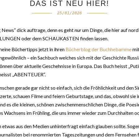
DAS IST NEU HIER!
25/01/2026
g News“ dick auftrage, denn es geht
nur
um Dinge, die hier auf nord
FEHLUNGEN oder dem SCHAUKASTEN finden lassen.
eine Büchertipps jetzt in ihren
Bücherblog der Buchhebamme
mit
ngewöhnlich – ein Sachbuch welches sich mit der Geschichte Russla
können über aktuelle Geschehnisse in Europa. Das Buch heisst „Put
d heisst „ABENTEUER“.
nschen gerade gar nicht so einfach, sich die Fröhlichkeit und den S
te, schauen Filme und feiern Geburtstage, und das, obwohl sie in
sind es die kleinen, schönen zwischenmenschlichen Dinge, die Poesi
 des Wachsens im Frühling, die uns immer wieder zum Durchhalten
ch etwas aus den Medien unhinterfragt einfach glauben sollte. So
nalisten bei renommierten Tageszeitungen und dem Fernsehen für 